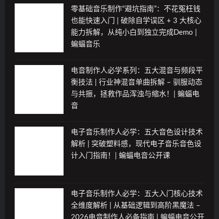
零基础音乐制作“避坑指南”：不花冤枉钱
也能快速入门 | 破除自学误区 + 3 大核心
能力拆解，从纯小白到独立完成Demo |
蝙蝠音乐
电音制作人必学系列：五大混音与频段平
衡技法 | 行业神混音单曲拆解 – 驯服动态
与共振，拯救作品浑浊与缩水！| 蝙蝠电
音
电子音乐制作人必学：五大音色设计技术
解析 | 突破塑料感，现代电子音乐音色设
计入门指南！| 蝙蝠电音公开课
电子音乐制作人必学：五大入门核心技术
全维度解析 | 从基础逻辑到高阶黑魔法 –
2026电音制作人必备指南 | 蝙蝠电音公开