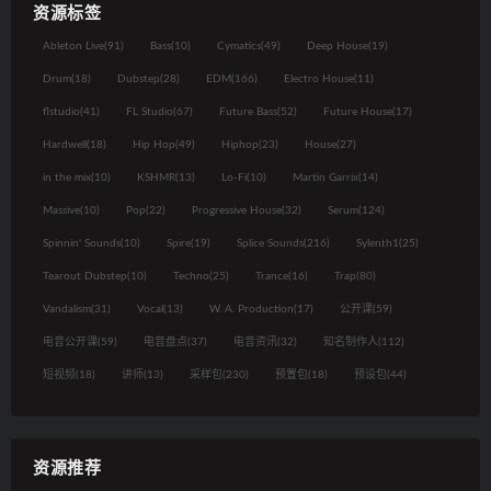
资源标签
Ableton Live
(91)
Bass
(10)
Cymatics
(49)
Deep House
(19)
Drum
(18)
Dubstep
(28)
EDM
(166)
Electro House
(11)
flstudio
(41)
FL Studio
(67)
Future Bass
(52)
Future House
(17)
Hardwell
(18)
Hip Hop
(49)
Hiphop
(23)
House
(27)
in the mix
(10)
KSHMR
(13)
Lo-Fi
(10)
Martin Garrix
(14)
Massive
(10)
Pop
(22)
Progressive House
(32)
Serum
(124)
Spinnin' Sounds
(10)
Spire
(19)
Splice Sounds
(216)
Sylenth1
(25)
Tearout Dubstep
(10)
Techno
(25)
Trance
(16)
Trap
(80)
Vandalism
(31)
Vocal
(13)
W. A. Production
(17)
公开课
(59)
电音公开课
(59)
电音盘点
(37)
电音资讯
(32)
知名制作人
(112)
短视频
(18)
讲师
(13)
采样包
(230)
预置包
(18)
预设包
(44)
资源推荐