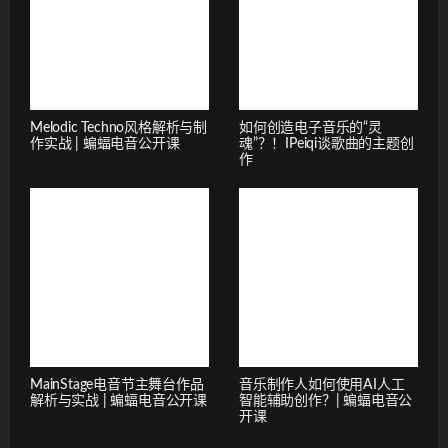
Melodic Techno风格解析与制
如何创造电子音乐的“灵
作实战 | 蝙蝠电音公开课
魂”？！IPeiqi谈歌曲的主题创
作
MainStage电音节主舞台作品
音乐制作人如何使用AI人工
解析与实战 | 蝙蝠电音公开课
智能辅助创作？| 蝙蝠电音公
开课