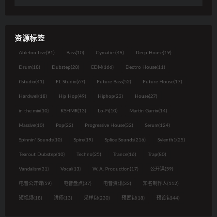
资源标签
Ableton Live
(91)
Bass
(10)
Cymatics
(49)
Deep House
(19)
Drum
(18)
Dubstep
(28)
EDM
(166)
Electro House
(11)
flstudio
(41)
FL Studio
(67)
Future Bass
(52)
Future House
(17)
Hardwell
(18)
Hip Hop
(49)
Hiphop
(23)
House
(27)
in the mix
(10)
KSHMR
(13)
Lo-Fi
(10)
Martin Garrix
(14)
Massive
(10)
Pop
(22)
Progressive House
(32)
Serum
(124)
Spinnin' Sounds
(10)
Spire
(19)
Splice Sounds
(216)
Sylenth1
(25)
Tearout Dubstep
(10)
Techno
(25)
Trance
(16)
Trap
(80)
Vandalism
(31)
Vocal
(13)
W. A. Production
(17)
公开课
(59)
电音公开课
(59)
电音盘点
(37)
电音资讯
(32)
知名制作人
(112)
短视频
(18)
讲师
(13)
采样包
(230)
预置包
(18)
预设包
(44)