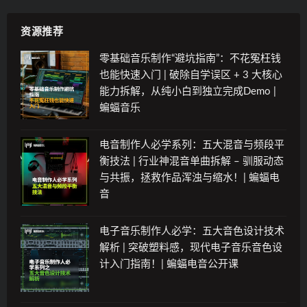
资源推荐
零基础音乐制作“避坑指南”：不花冤枉钱
也能快速入门 | 破除自学误区 + 3 大核心
能力拆解，从纯小白到独立完成Demo |
蝙蝠音乐
电音制作人必学系列：五大混音与频段平
衡技法 | 行业神混音单曲拆解 – 驯服动态
与共振，拯救作品浑浊与缩水！| 蝙蝠电
音
电子音乐制作人必学：五大音色设计技术
解析 | 突破塑料感，现代电子音乐音色设
计入门指南！| 蝙蝠电音公开课