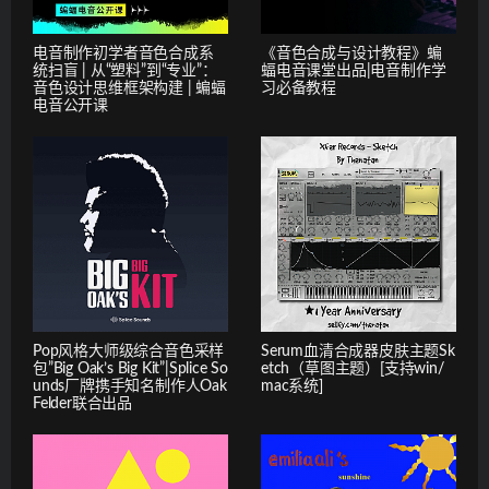
电音制作初学者音色合成系
《音色合成与设计教程》蝙
统扫盲 | 从“塑料”到“专业”：
蝠电音课堂出品|电音制作学
音色设计思维框架构建 | 蝙蝠
习必备教程
电音公开课
Pop风格大师级综合音色采样
Serum血清合成器皮肤主题Sk
包”Big Oak’s Big Kit”|Splice So
etch（草图主题）[支持win/
unds厂牌携手知名制作人Oak
mac系统]
Felder联合出品