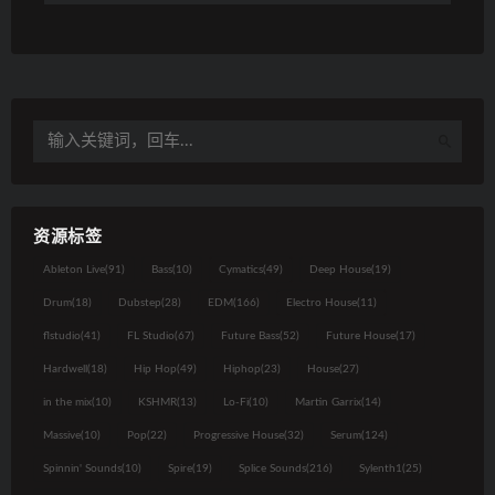
资源标签
Ableton Live
(91)
Bass
(10)
Cymatics
(49)
Deep House
(19)
Drum
(18)
Dubstep
(28)
EDM
(166)
Electro House
(11)
flstudio
(41)
FL Studio
(67)
Future Bass
(52)
Future House
(17)
Hardwell
(18)
Hip Hop
(49)
Hiphop
(23)
House
(27)
in the mix
(10)
KSHMR
(13)
Lo-Fi
(10)
Martin Garrix
(14)
Massive
(10)
Pop
(22)
Progressive House
(32)
Serum
(124)
Spinnin' Sounds
(10)
Spire
(19)
Splice Sounds
(216)
Sylenth1
(25)