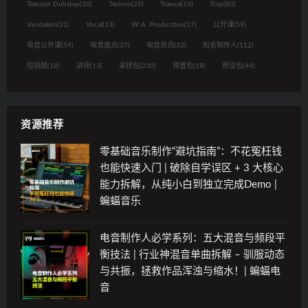
Tearout Dubstep
(10)
Techno
(25)
Trance
(16)
Trap
(80)
Vandalism
(31)
Vocal
(13)
W. A. Production
(17)
公开课
(59)
电音公开课
(59)
电音盘点
(37)
电音资讯
(32)
知名制作人
(112)
短视频
(18)
讲师
(13)
采样包
(230)
预置包
(18)
预设包
(44)
资源推荐
零基础音乐制作“避坑指南”：不花冤枉钱
也能快速入门 | 破除自学误区 + 3 大核心
能力拆解，从纯小白到独立完成Demo |
蝙蝠音乐
电音制作人必学系列：五大混音与频段平
衡技法 | 行业神混音单曲拆解 – 驯服动态
与共振，拯救作品浑浊与缩水！| 蝙蝠电
音