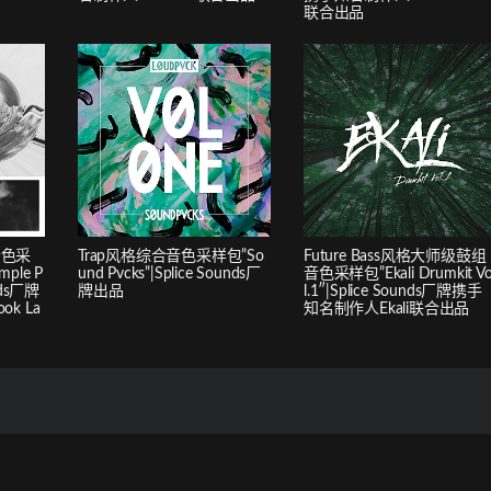
联合出品
音色采
Trap风格综合音色采样包”So
Future Bass风格大师级鼓组
mple P
und Pvcks”|Splice Sounds厂
音色采样包”Ekali Drumkit V
unds厂牌
牌出品
l.1″|Splice Sounds厂牌携手
k La
知名制作人Ekali联合出品