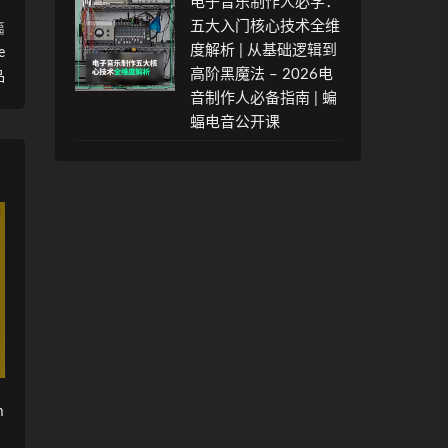
电子音乐制作人必学：
五大入门核心技术全维
篇
度解析 | 从基础逻辑到
e
高阶黑魔法 – 2026电
品
音制作人必备指南 | 蝙
蝠电音公开课
m