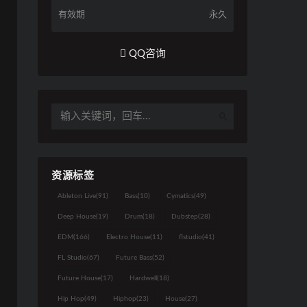
有效期
永久
QQ咨询
资源标签
Ableton Live
(91)
Bass
(10)
Cymatics
(49)
Deep House
(19)
Drum
(18)
Dubstep
(28)
EDM
(166)
Electro House
(11)
flstudio
(41)
FL Studio
(67)
Future Bass
(52)
Future House
(17)
Hardwell
(18)
Hip Hop
(49)
Hiphop
(23)
House
(27)