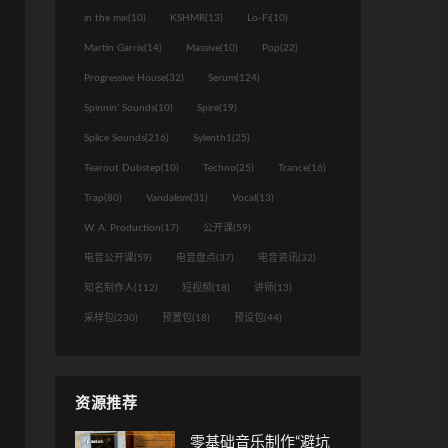
in the mix
(10)
KSHMR
(13)
Lo-Fi
(10)
Martin Garrix
(14)
Massive
(10)
Pop
(22)
Progressive House
(32)
Serum
(124)
Spinnin' Sounds
(10)
Spire
(19)
Splice Sounds
(216)
Sylenth1
(25)
Tearout Dubstep
(10)
Techno
(25)
Trance
(16)
Trap
(80)
Vandalism
(31)
Vocal
(13)
W. A. Production
(17)
公开课
(59)
电音公开课
(59)
电音盘点
(37)
电音资讯
(32)
知名制作人
(112)
短视频
(18)
讲师
(13)
采样包
(230)
预置包
(18)
预设包
(44)
资源推荐
零基础音乐制作“避坑