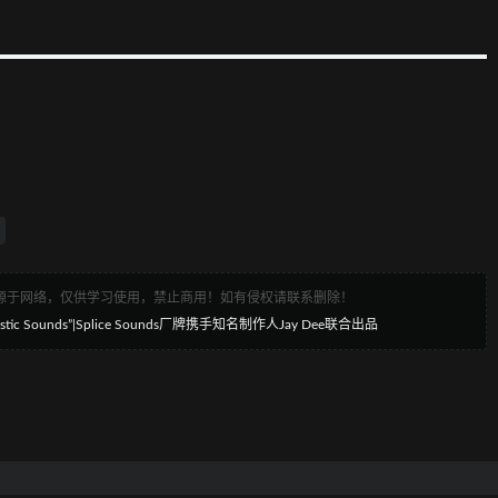
来源于网络，仅供学习使用，禁止商用！如有侵权请联系删除！
ic Sounds”|Splice Sounds厂牌携手知名制作人Jay Dee联合出品