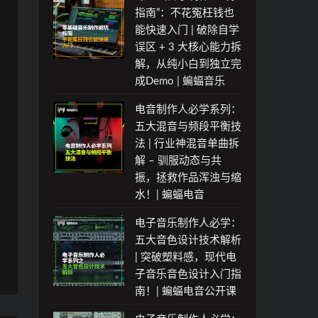
指南”：不花冤枉钱也
能快速入门 | 破除自学
误区 + 3 大核心能力拆
解，从纯小白到独立完
成Demo | 蝙蝠音乐
电音制作人必学系列：
五大混音与频段平衡技
法 | 行业神混音单曲拆
解 – 驯服动态与共
振，拯救作品浑浊与缩
水！| 蝙蝠电音
电子音乐制作人必学：
五大音色设计技术解析
| 突破塑料感，现代电
子音乐音色设计入门指
南！| 蝙蝠电音公开课