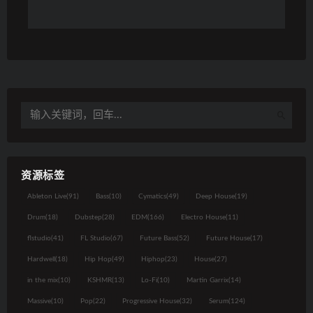
资源标签
Ableton Live
(91)
Bass
(10)
Cymatics
(49)
Deep House
(19)
Drum
(18)
Dubstep
(28)
EDM
(166)
Electro House
(11)
flstudio
(41)
FL Studio
(67)
Future Bass
(52)
Future House
(17)
Hardwell
(18)
Hip Hop
(49)
Hiphop
(23)
House
(27)
in the mix
(10)
KSHMR
(13)
Lo-Fi
(10)
Martin Garrix
(14)
Massive
(10)
Pop
(22)
Progressive House
(32)
Serum
(124)