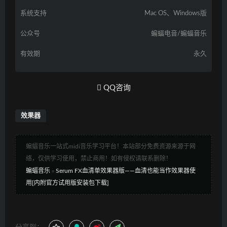
系统支持
Mac OS、Windows版
公众号
蝙蝠电音/蝙蝠音乐
有效期
永久
QQ咨询
效果器
蝙蝠音乐一站式midi音乐学习平台！本站部分免费资源来源于网
络，仅供学习使用，禁止商用！如有侵权请联系删除！
蝙蝠音乐
»
Serum FX血清单效果器版——血清也能当作效果器使
用[内附官方试用版安装包下载]