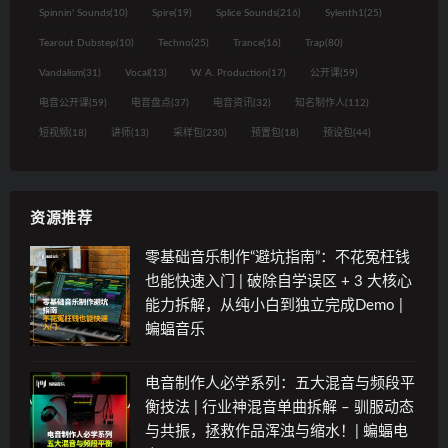
Spinnin' Sounds
(10)
Spire
(19)
Splice Sounds
(216)
Sylenth1
(25)
Tearout Dubstep
(10)
Techno
(25)
Trance
(16)
Trap
(80)
Vandalism
(31)
Vocal
(13)
W. A. Production
(17)
公开课
(59)
电音公开课
(59)
电音盘点
(37)
电音资讯
(32)
知名制作人
(112)
短视频
(18)
讲师
(13)
采样包
(230)
预置包
(18)
预设包
(44)
资源推荐
零基础音乐制作“避坑指南”：不花冤枉钱
也能快速入门 | 破除自学误区 + 3 大核心
能力拆解，从纯小白到独立完成Demo |
蝙蝠音乐
电音制作人必学系列：五大混音与频段平
衡技法 | 行业神混音单曲拆解 – 驯服动态
与共振，拯救作品浑浊与缩水！| 蝙蝠电