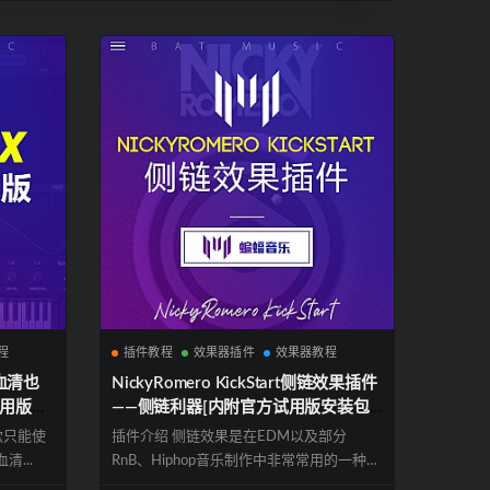
程
插件教程
效果器插件
效果器教程
—血清也
NickyRomero KickStart侧链效果插件
试用版安
——侧链利器[内附官方试用版安装包
下载]
一款只能使
插件介绍 侧链效果是在EDM以及部分
...
RnB、Hiphop音乐制作中非常常用的一种增
加...