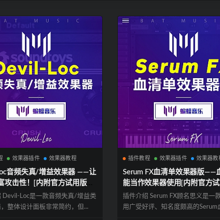
程
效果器插件
效果器教程
插件教程
效果器插件
效果器教
l-Loc音频失真/增益效果器 ——让
Serum FX血清单效果器版—
富攻击性！[内附官方试用版安
能当作效果器使用[内附官方
载]
装包下载]
Devil-Loc是一款音频失真/增益类
插件介绍 Serum FX顾名思义是
，整体设计面板非常简约，但...
用广受好评、知名度颇高的Serum血清