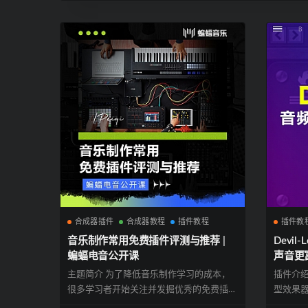
合成器插件
合成器教程
插件教程
插件教
音乐制作常用免费插件评测与推荐 |
Devi
蝙蝠电音公开课
声音更
装包下
主题简介 为了降低音乐制作学习的成本，
插件介绍 
很多学习者开始关注并发掘优秀的免费插
型效果器
件，随着市...