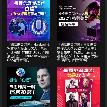
『蝙蝠电音资讯』Hardwell或
『蝙蝠电音资讯』众多电音
将转型为Techno艺人！电音
制作人入选2022年格莱美奖
乐迷骚操作“白嫖”Ultra迈阿密
提名榜单！奶油田电音节首
演出门票！Future Rave或成2
批整容公布！NBA巨星“大鲨
022电音新风向！
鱼”奥尼尔转行做DJ啦！