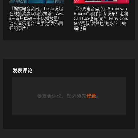
『蝙蝠电音资讯』Tiesto发起
『每周电音盘点』Armin van
在线抽奖赢取玛莎拉蒂！Avic
Buuren“阿明”新专发布！老将
ii三首热单破三十亿播放量！
Carl Cox也玩“潮”！Ferry Cors
瑞典音乐组合“黑手党”发布回
ten“费叔”居然也“划水”？| 蝙
归纪录片！
蝠电音
发表评论
要发表评论，您必须先
登录
。