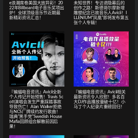
e浪潮席卷美国大放异彩！20
未知世界！专访退隐幕后的
22年Billboard电子音乐奖项出
创作之路！斯德哥尔摩新增
炉！全球顶级音乐节近期最
雕塑纪念已故音乐人Avicii！I
新精彩资讯汇总！
LLENIUM“凤凰”即将发布第五
张个人专辑！
『蝙蝠电音资讯』Avicii全新
『蝙蝠电音资讯』Avicii相关
个人传记开始预售！Travis Sc
最新资讯令人欣慰！多名百
ott演唱会发生严重踩踏事故
大DJ作品播放量破十亿！小
导致伤亡！Alan Walker拒绝
马丁个人纪录片重磅回归！
与NCS厂牌续约发行歌曲！
瑞典”黑手党”Swedish House
Mafia回顾组合解散前因后
果！