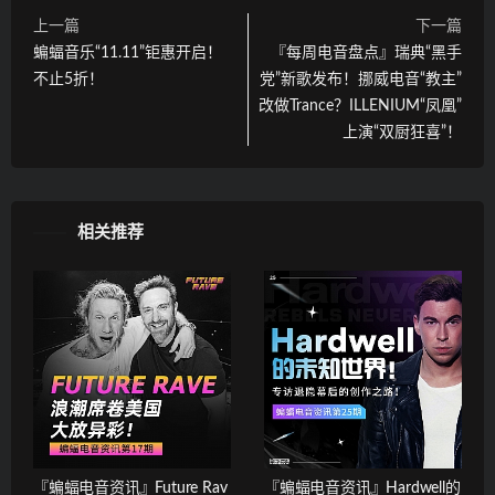
上一篇
下一篇
蝙蝠音乐“11.11”钜惠开启！
『每周电音盘点』瑞典“黑手
不止5折！
党”新歌发布！挪威电音“教主”
改做Trance？ILLENIUM“凤凰”
上演“双厨狂喜”！
相关推荐
『蝙蝠电音资讯』Future Rav
『蝙蝠电音资讯』Hardwell的