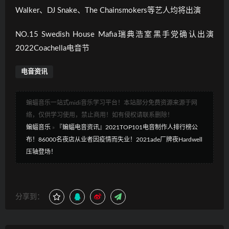
Walker、DJ Snake、The Chainsmokers等艺人均将出演
NO.15 Swedish House Mafia瑞典浩室黑手党确认出演
2022Coachella电音节
电音资讯
蝙蝠音乐一站式midi音乐学习平台！本站部分免费资源来源于网
络，仅供学习使用，禁止商用！如有侵权请联系删除！
蝙蝠音乐
»
『蝙蝠电音资讯』2021TOP101电音制作人排行榜公
布！86000名夜店从业者因疫情而失业！2021ade厂牌夜Hardwell
压轴登场！
分享到：