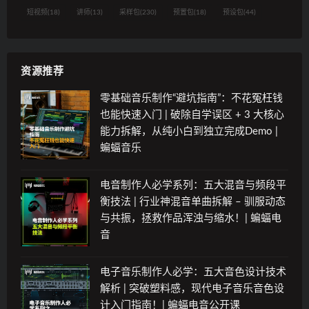
短视频
(18)
讲师
(13)
采样包
(230)
预置包
(18)
预设包
(44)
资源推荐
零基础音乐制作“避坑指南”：不花冤枉钱
也能快速入门 | 破除自学误区 + 3 大核心
能力拆解，从纯小白到独立完成Demo |
蝙蝠音乐
电音制作人必学系列：五大混音与频段平
衡技法 | 行业神混音单曲拆解 – 驯服动态
与共振，拯救作品浑浊与缩水！| 蝙蝠电
音
电子音乐制作人必学：五大音色设计技术
解析 | 突破塑料感，现代电子音乐音色设
计入门指南！| 蝙蝠电音公开课