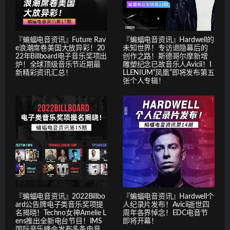
『蝙蝠电音资讯』Future Rav
『蝙蝠电音资讯』Hardwell的
e浪潮席卷美国大放异彩！20
未知世界！专访退隐幕后的
22年Billboard电子音乐奖项出
创作之路！斯德哥尔摩新增
炉！全球顶级音乐节近期最
雕塑纪念已故音乐人Avicii！I
新精彩资讯汇总！
LLENIUM“凤凰”即将发布第五
张个人专辑！
『蝙蝠电音资讯』2022Billbo
『蝙蝠电音资讯』Hardwell个
ard公告牌电子类音乐奖项提
人纪录片发布！Avicii逝世四
名揭晓！Techno女神Amelie L
周年各界悼念！EDC电音节
ens推出全新电台节目！IMS
即将开幕！
国际音乐峰会发布多条电音