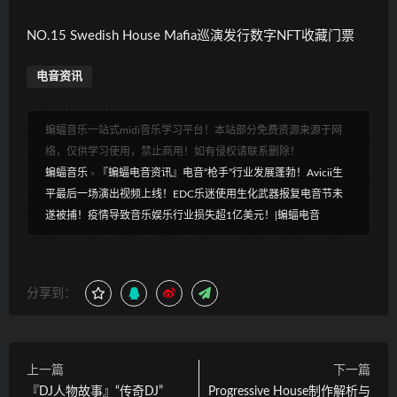
NO.15 Swedish House Mafia巡演发行数字NFT收藏门票
电音资讯
蝙蝠音乐一站式midi音乐学习平台！本站部分免费资源来源于网
络，仅供学习使用，禁止商用！如有侵权请联系删除！
蝙蝠音乐
»
『蝙蝠电音资讯』电音“枪手”行业发展蓬勃！Avicii生
平最后一场演出视频上线！EDC乐迷使用生化武器报复电音节未
遂被捕！疫情导致音乐娱乐行业损失超1亿美元！|蝙蝠电音
分享到：
上一篇
下一篇
『DJ人物故事』“传奇DJ”
Progressive House制作解析与