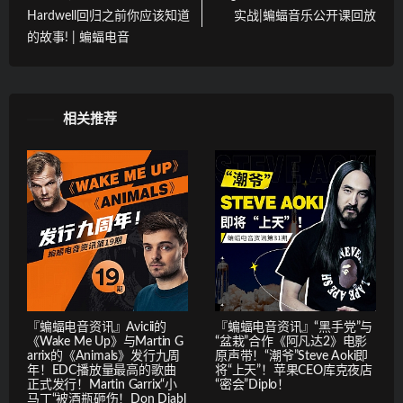
Hardwell回归之前你应该知道
实战|蝙蝠音乐公开课回放
的故事! | 蝙蝠电音
相关推荐
『蝙蝠电音资讯』Avicii的
『蝙蝠电音资讯』“黑手党”与
《Wake Me Up》与Martin G
“盆栽”合作《阿凡达2》电影
arrix的《Animals》发行九周
原声带！“潮爷”Steve Aoki即
年！EDC播放量最高的歌曲
将“上天”！苹果CEO库克夜店
正式发行！Martin Garrix“小
“密会”Diplo！
马丁“被酒瓶砸伤！Don Diabl