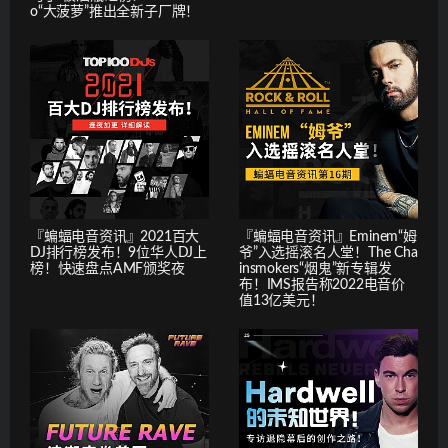
o“大菠萝”推出全新子厂牌！
『蝙蝠电音资讯』2021百大
『蝙蝠电音资讯』Eminem“姆
DJ排行榜发布！9位华人DJ上
爷”入选摇滚名人堂！The Cha
榜！快速盘点AMF颁奖夜
insmokers“烟鬼”新专辑发
布！IMS报告称2022电音价
值13亿美元！