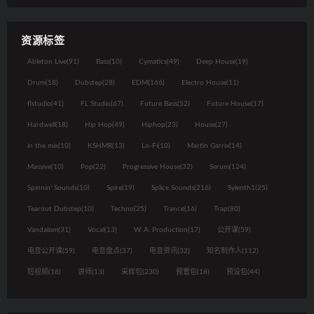
资源标签
Ableton Live
(91)
Bass
(10)
Cymatics
(49)
Deep House
(19)
Drum
(18)
Dubstep
(28)
EDM
(166)
Electro House
(11)
flstudio
(41)
FL Studio
(67)
Future Bass
(52)
Future House
(17)
Hardwell
(18)
Hip Hop
(49)
Hiphop
(23)
House
(27)
in the mix
(10)
KSHMR
(13)
Lo-Fi
(10)
Martin Garrix
(14)
Massive
(10)
Pop
(22)
Progressive House
(32)
Serum
(124)
Spinnin' Sounds
(10)
Spire
(19)
Splice Sounds
(216)
Sylenth1
(25)
Tearout Dubstep
(10)
Techno
(25)
Trance
(16)
Trap
(80)
Vandalism
(31)
Vocal
(13)
W. A. Production
(17)
公开课
(59)
电音公开课
(59)
电音盘点
(37)
电音资讯
(32)
知名制作人
(112)
短视频
(18)
讲师
(13)
采样包
(230)
预置包
(18)
预设包
(44)