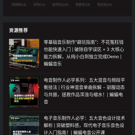
短视频
(18)
讲师
(13)
采样包
(230)
预置包
(18)
预设包
(44)
资源推荐
零基础音乐制作“避坑指南”：不花冤枉钱
也能快速入门 | 破除自学误区 + 3 大核心
能力拆解，从纯小白到独立完成Demo |
蝙蝠音乐
电音制作人必学系列：五大混音与频段平
衡技法 | 行业神混音单曲拆解 – 驯服动态
与共振，拯救作品浑浊与缩水！| 蝙蝠电
音
电子音乐制作人必学：五大音色设计技术
解析 | 突破塑料感，现代电子音乐音色设
计入门指南！| 蝙蝠电音公开课