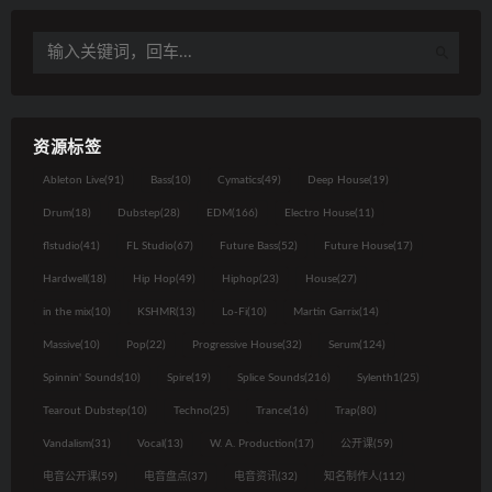
资源标签
Ableton Live
(91)
Bass
(10)
Cymatics
(49)
Deep House
(19)
Drum
(18)
Dubstep
(28)
EDM
(166)
Electro House
(11)
flstudio
(41)
FL Studio
(67)
Future Bass
(52)
Future House
(17)
Hardwell
(18)
Hip Hop
(49)
Hiphop
(23)
House
(27)
in the mix
(10)
KSHMR
(13)
Lo-Fi
(10)
Martin Garrix
(14)
Massive
(10)
Pop
(22)
Progressive House
(32)
Serum
(124)
Spinnin' Sounds
(10)
Spire
(19)
Splice Sounds
(216)
Sylenth1
(25)
Tearout Dubstep
(10)
Techno
(25)
Trance
(16)
Trap
(80)
Vandalism
(31)
Vocal
(13)
W. A. Production
(17)
公开课
(59)
电音公开课
(59)
电音盘点
(37)
电音资讯
(32)
知名制作人
(112)