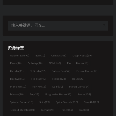
资源标签
Ableton Live
(91)
Bass
(10)
Cymatics
(49)
Deep House
(19)
Drum
(18)
Dubstep
(28)
EDM
(166)
Electro House
(11)
flstudio
(41)
FL Studio
(67)
Future Bass
(52)
Future House
(17)
Hardwell
(18)
Hip Hop
(49)
Hiphop
(23)
House
(27)
in the mix
(10)
KSHMR
(13)
Lo-Fi
(10)
Martin Garrix
(14)
Massive
(10)
Pop
(22)
Progressive House
(32)
Serum
(124)
Spinnin' Sounds
(10)
Spire
(19)
Splice Sounds
(216)
Sylenth1
(25)
Tearout Dubstep
(10)
Techno
(25)
Trance
(16)
Trap
(80)