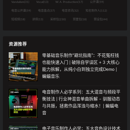
Vandalism
(31)
Vocal
(13)
W. A. Production
(17)
公开课
(59)
电音公开课
(59)
电音盘点
(37)
电音资讯
(32)
知名制作人
(112)
短视频
(18)
讲师
(13)
采样包
(230)
预置包
(18)
预设包
(44)
资源推荐
零基础音乐制作“避坑指南”：不花冤枉钱
也能快速入门 | 破除自学误区 + 3 大核心
能力拆解，从纯小白到独立完成Demo |
蝙蝠音乐
电音制作人必学系列：五大混音与频段平
衡技法 | 行业神混音单曲拆解 – 驯服动态
与共振，拯救作品浑浊与缩水！| 蝙蝠电
音
电子音乐制作人必学：五大音色设计技术