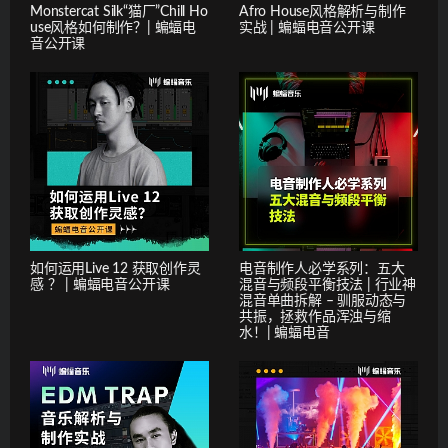
Monstercat Silk“猫厂”Chill Ho
Afro House风格解析与制作
use风格如何制作？| 蝙蝠电
实战 | 蝙蝠电音公开课
音公开课
如何运用Live 12 获取创作灵
电音制作人必学系列：五大
感 ？ | 蝙蝠电音公开课
混音与频段平衡技法 | 行业神
混音单曲拆解 – 驯服动态与
共振，拯救作品浑浊与缩
水！| 蝙蝠电音