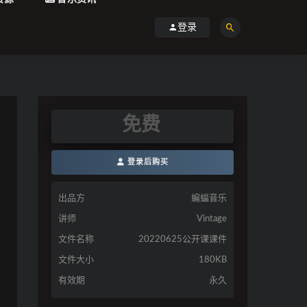
登录
免费
登录后购买
出品方
蝙蝠音乐
讲师
Vintage
文件名称
20220625公开课课件
文件大小
180KB
有效期
永久