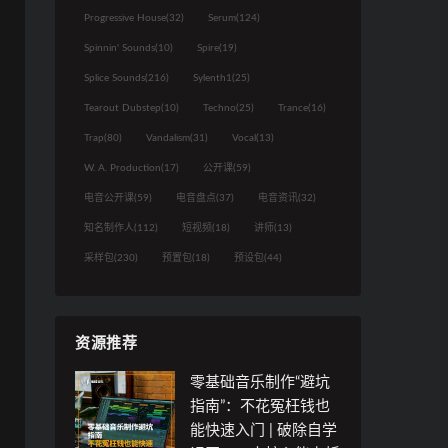
40分钟
Progressive House
(32)
Serum
(124)
40分钟
Spinnin' Sounds
(10)
Spire
(19)
Splice Sounds
(216)
Sylenth1
(25)
总
线
Tearout Dubstep
(10)
Techno
(25)
Trance
(16)
总
处
线
Trap
(80)
Vandalism
(31)
Vocal
(13)
理
处
的
W. A. Production
(17)
公开课
(59)
理
意
的
电音公开课
(59)
电音盘点
(37)
电音资讯
(32)
义
方
与
知名制作人
(112)
短视频
(18)
讲师
(13)
法
准
与
采样包
(230)
预置包
(18)
预设包
(44)
备
技
工
巧
作
实
战
资源推荐
演
零基础音乐制作“避坑
示
指南”：不花冤枉钱也
能快速入门 | 破除自学