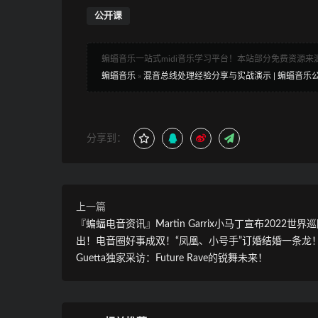
公开课
蝙蝠音乐一站式midi音乐学习平台！本站部分免费资源
蝙蝠音乐
»
混音总线处理经验分享与实战演示 | 蝙蝠音乐
分享到：
上一篇
『蝙蝠电音资讯』Martin Garrix小马丁宣布2022世界
出！电音圈好事成双！“凤凰、小号手”订婚结婚一条龙！D
Guetta独家采访：Future Rave的锐舞未来！