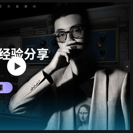
·
1
·
.
2
.