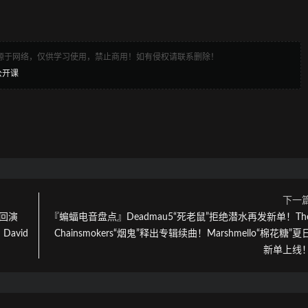
来源于网络，仅供学习使用，禁止商用！如有侵权请联系删除！
公开课
下一
巡回演
『蝙蝠电音盘点』Deadmau5“死老鼠”拒绝潜水再发新单！Th
avid
Chainsmokers“烟鬼”释出专辑续曲！Marshmello“棉花糖”夏
新单上线