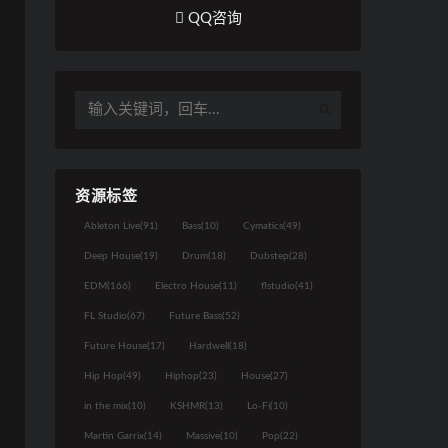
QQ咨询
资源标签
Ableton Live
(91)
Bass
(10)
Cymatics
(49)
Deep House
(19)
Drum
(18)
Dubstep
(28)
EDM
(166)
Electro House
(11)
flstudio
(41)
FL Studio
(67)
Future Bass
(52)
Future House
(17)
Hardwell
(18)
Hip Hop
(49)
Hiphop
(23)
House
(27)
in the mix
(10)
KSHMR
(13)
Lo-Fi
(10)
Martin Garrix
(14)
Massive
(10)
Pop
(22)