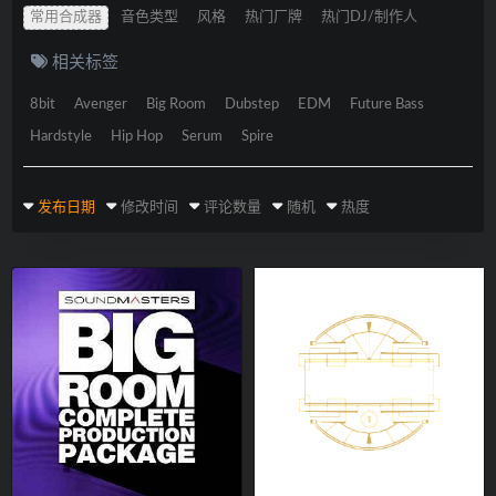
常用合成器
音色类型
风格
热门厂牌
热门DJ/制作人
相关标签
8bit
Avenger
Big Room
Dubstep
EDM
Future Bass
Hardstyle
Hip Hop
Serum
Spire
发布日期
修改时间
评论数量
随机
热度