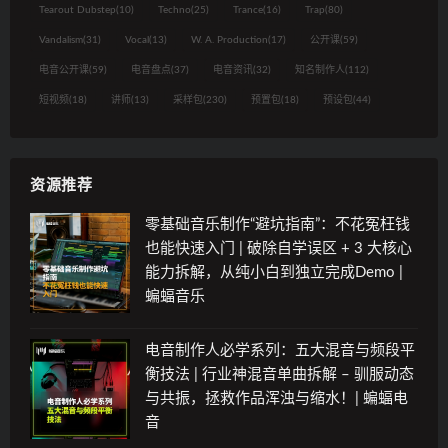
Tearout Dubstep
(10)
Techno
(25)
Trance
(16)
Trap
(80)
Vandalism
(31)
Vocal
(13)
W. A. Production
(17)
公开课
(59)
电音公开课
(59)
电音盘点
(37)
电音资讯
(32)
知名制作人
(112)
短视频
(18)
讲师
(13)
采样包
(230)
预置包
(18)
预设包
(44)
资源推荐
零基础音乐制作“避坑指南”：不花冤枉钱
也能快速入门 | 破除自学误区 + 3 大核心
能力拆解，从纯小白到独立完成Demo |
蝙蝠音乐
电音制作人必学系列：五大混音与频段平
衡技法 | 行业神混音单曲拆解 – 驯服动态
与共振，拯救作品浑浊与缩水！| 蝙蝠电
音