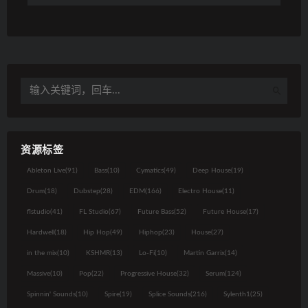
资源标签
Ableton Live
(91)
Bass
(10)
Cymatics
(49)
Deep House
(19)
Drum
(18)
Dubstep
(28)
EDM
(166)
Electro House
(11)
flstudio
(41)
FL Studio
(67)
Future Bass
(52)
Future House
(17)
Hardwell
(18)
Hip Hop
(49)
Hiphop
(23)
House
(27)
in the mix
(10)
KSHMR
(13)
Lo-Fi
(10)
Martin Garrix
(14)
Massive
(10)
Pop
(22)
Progressive House
(32)
Serum
(124)
Spinnin' Sounds
(10)
Spire
(19)
Splice Sounds
(216)
Sylenth1
(25)