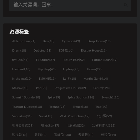
资源标签
Ableton Live
(91)
Bass
(10)
Cymatics
(49)
Deep House
(19)
Drum
(18)
Dubstep
(28)
EDM
(166)
Electro House
(11)
flstudio
(41)
FL Studio
(67)
Future Bass
(52)
Future House
(17)
Hardwell
(18)
Hip Hop
(49)
Hiphop
(23)
House
(27)
in the mix
(10)
KSHMR
(13)
Lo-Fi
(10)
Martin Garrix
(14)
Massive
(10)
Pop
(22)
Progressive House
(32)
Serum
(124)
Spinnin' Sounds
(10)
Spire
(19)
Splice Sounds
(216)
Sylenth1
(25)
Tearout Dubstep
(10)
Techno
(25)
Trance
(16)
Trap
(80)
Vandalism
(31)
Vocal
(13)
W. A. Production
(17)
公开课
(59)
电音公开课
(59)
电音盘点
(37)
电音资讯
(32)
知名制作人
(112)
短视频
(18)
讲师
(13)
采样包
(230)
预置包
(18)
预设包
(44)