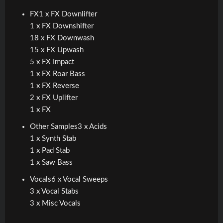
FX1 x FX Downlifter
1 x FX Downshifter
18 x FX Downwash
15 x FX Upwash
5 x FX Impact
1 x FX Roar Bass
1 x FX Reverse
2 x FX Uplifter
1 x FX
Other Samples3 x Acids
1 x Synth Stab
1 x Pad Stab
1 x Saw Bass
Vocals6 x Vocal Sweeps
3 x Vocal Stabs
3 x Misc Vocals