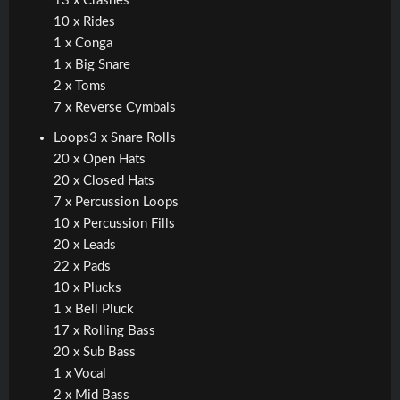
13 x Crashes
10 x Rides
1 x Conga
1 x Big Snare
2 x Toms
7 x Reverse Cymbals
Loops3 x Snare Rolls
20 x Open Hats
20 x Closed Hats
7 x Percussion Loops
10 x Percussion Fills
20 x Leads
22 x Pads
10 x Plucks
1 x Bell Pluck
17 x Rolling Bass
20 x Sub Bass
1 x Vocal
2 x Mid Bass